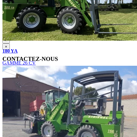
Pour connaître et exercer vos droits, notamment de retrait de votre
consentement à l'utilisation des données collectées par ce formulaire,
veuillez consulter notre
politique de confidentialité
.
×
×
180 YA
CONTACTEZ-NOUS
GAMME 26 CV