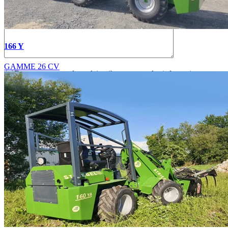
166 Y
GAMME 26 CV
En soumettant ce formulaire, j'accepte que les informations
saisies soient exploitées dans le cadre de la demande de devis et de
la relation commerciale qui peut en découler.
Pour connaître et exercer vos droits, notamment de retrait de votre
consentement à l'utilisation des données collectées par ce formulaire,
veuillez consulter notre
politique de confidentialité
.
×
×
CONTACTEZ-NOUS