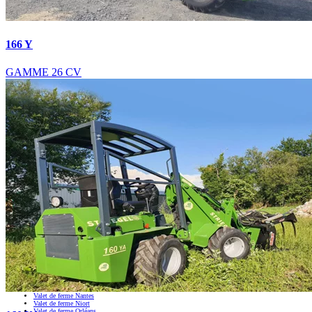
166 Y
GAMME 26 CV
Nous intervenons aussi :
Valet de ferme
Valet de ferme Alençon
Valet de ferme Angers
Valet de ferme Angoulême
Valet de ferme Aurillac
Valet de ferme Auxerre
Valet de ferme Beauvais
Valet de ferme Bordeaux
Valet de ferme Bourges
Valet de ferme Brest
Valet de ferme Caen
Valet de ferme Châteauroux
Valet de ferme Évreux
Valet de ferme La Roche-sur-Yon
Valet de ferme La Rochelle
Valet de ferme Laval
Valet de ferme Le Mans
Valet de ferme Limoges
Valet de ferme Melun
Valet de ferme Moulins
Valet de ferme Nantes
Valet de ferme Niort
Valet de ferme Orléans