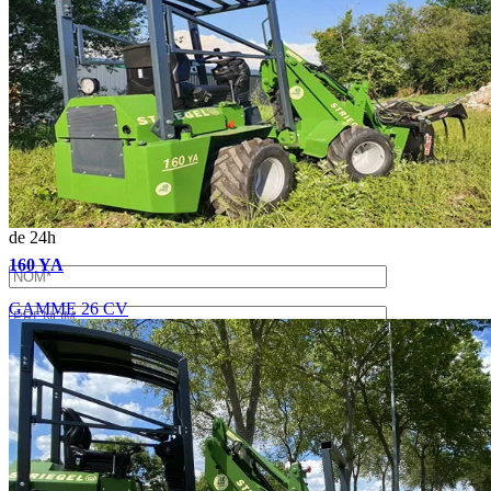
Aller en haut
×
Télécharger la plaquette
Merci de nous transmettre vos coordonnées afin d'échanger plus
précisément sur vos besoins. Nous vous rappellerons dans un délai
de 24h
160 YA
GAMME 26 CV
En soumettant ce formulaire, j'accepte que les informations
saisies soient exploitées dans le cadre de la demande de devis et de
la relation commerciale qui peut en découler.