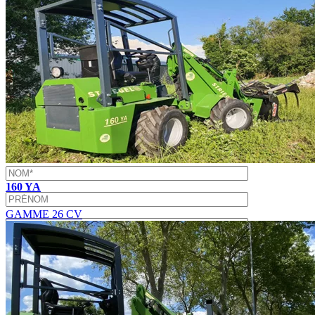
Pour connaître et exercer vos droits, notamment de retrait de votre
consentement à l'utilisation des données collectées par ce formulaire,
veuillez consulter notre
politique de confidentialité
.
×
×
CONTACTEZ-NOUS
160 YA
GAMME 26 CV