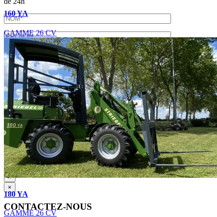
de 24h
160 YA
GAMME 26 CV
En soumettant ce formulaire, j'accepte que les informations
saisies soient exploitées dans le cadre de la demande de devis et de
la relation commerciale qui peut en découler.
Pour connaître et exercer vos droits, notamment de retrait de votre
consentement à l'utilisation des données collectées par ce formulaire,
veuillez consulter notre
politique de confidentialité
.
×
×
180 YA
CONTACTEZ-NOUS
GAMME 26 CV