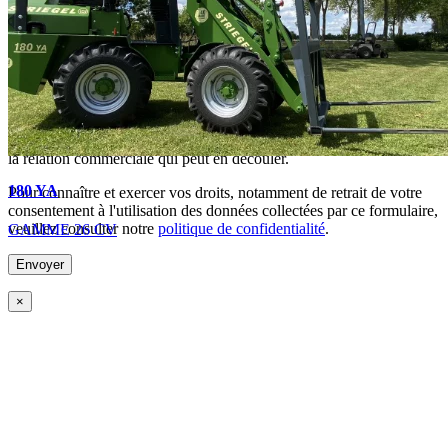
En soumettant ce formulaire, j'accepte que les informations
saisies soient exploitées dans le cadre de la demande de devis et de
la relation commerciale qui peut en découler.
180 YA
Pour connaître et exercer vos droits, notamment de retrait de votre
consentement à l'utilisation des données collectées par ce formulaire,
veuillez consulter notre
politique de confidentialité
.
GAMME 26 CV
×