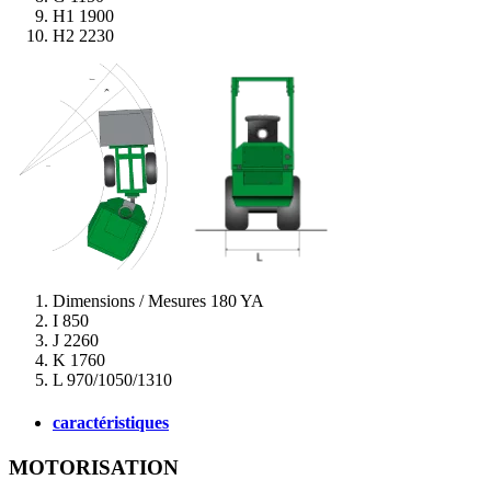
H1
1900
H2
2230
Dimensions / Mesures
180 YA
I
850
J
2260
K
1760
L
970/1050/1310
caractéristiques
MOTORISATION