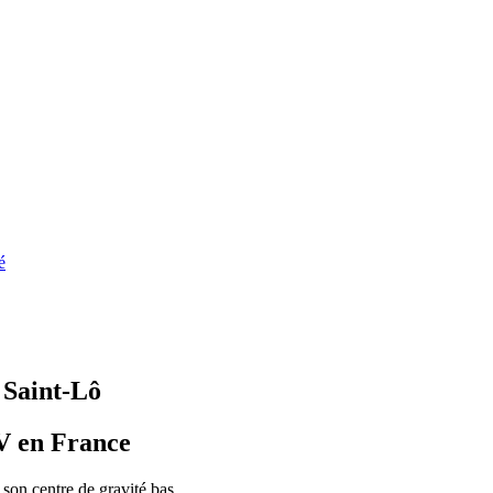
é
 Saint-Lô
V en France
son centre de gravité bas