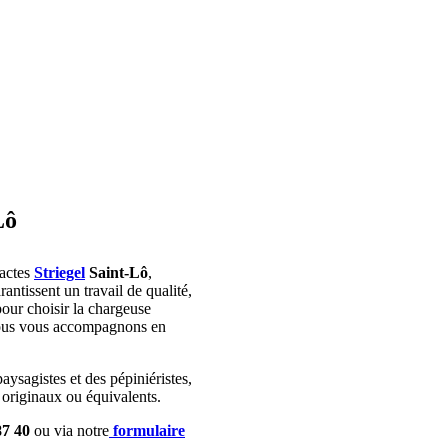
Lô
pactes
Striegel
Saint-Lô
,
antissent un travail de qualité,
pour choisir la chargeuse
nous vous accompagnons en
aysagistes et des pépiniéristes,
 originaux ou équivalents.
87 40
ou via notre
formulaire