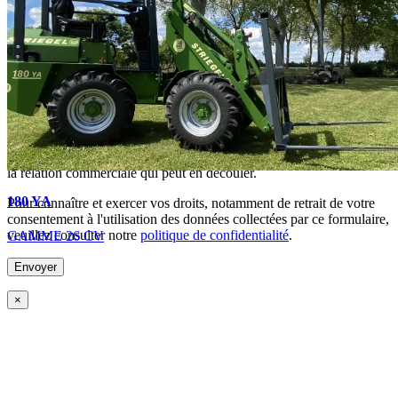
En soumettant ce formulaire, j'accepte que les informations
saisies soient exploitées dans le cadre de la demande de devis et de
la relation commerciale qui peut en découler.
180 YA
Pour connaître et exercer vos droits, notamment de retrait de votre
consentement à l'utilisation des données collectées par ce formulaire,
veuillez consulter notre
politique de confidentialité
.
GAMME 26 CV
×