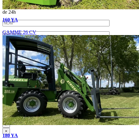
Merci de nous transmettre vos coordonnées afin d'échanger plus
précisément sur vos besoins. Nous vous rappellerons dans un délai
de 24h
160 YA
GAMME 26 CV
En soumettant ce formulaire, j'accepte que les informations
saisies soient exploitées dans le cadre de la demande de devis et de
la relation commerciale qui peut en découler.
Pour connaître et exercer vos droits, notamment de retrait de votre
consentement à l'utilisation des données collectées par ce formulaire,
veuillez consulter notre
politique de confidentialité
.
×
×
180 YA