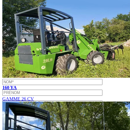
la relation commerciale qui peut en découler.
Pour connaître et exercer vos droits, notamment de retrait de votre
consentement à l'utilisation des données collectées par ce formulaire,
veuillez consulter notre
politique de confidentialité
.
×
×
CONTACTEZ-NOUS
160 YA
GAMME 26 CV