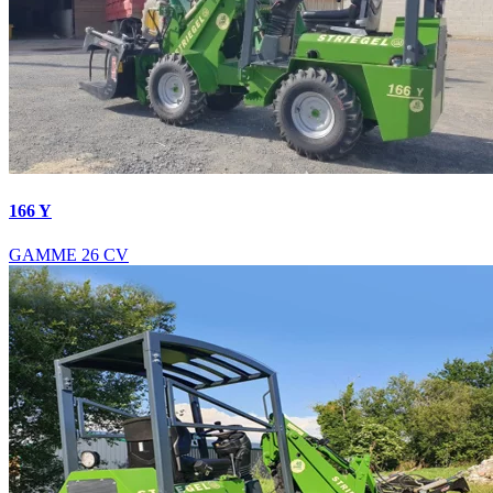
166 Y
GAMME 26 CV
Nous intervenons aussi :
Chargeuse articulée
Chargeuse articulée Alençon
Chargeuse articulée Angers
Chargeuse articulée Angoulême
Chargeuse articulée Aurillac
Chargeuse articulée Auxerre
Chargeuse articulée Beauvais
Chargeuse articulée Bordeaux
Chargeuse articulée Bourges
Chargeuse articulée Brest
Chargeuse articulée Caen
Chargeuse articulée Châteauroux