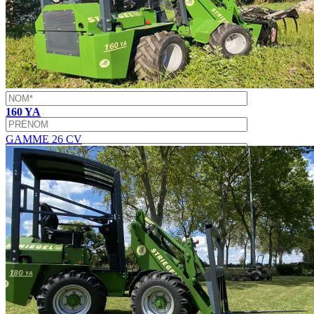
×
×
CONTACTEZ-NOUS
160 YA
GAMME 26 CV