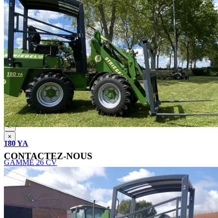
En soumettant ce formulaire, j'accepte que les informations
saisies soient exploitées dans le cadre de la demande de devis et de
la relation commerciale qui peut en découler.
Pour connaître et exercer vos droits, notamment de retrait de votre
consentement à l'utilisation des données collectées par ce formulaire,
veuillez consulter notre
politique de confidentialité
.
×
×
180 YA
CONTACTEZ-NOUS
GAMME 26 CV