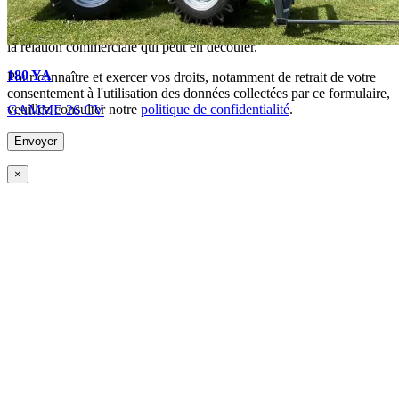
En soumettant ce formulaire, j'accepte que les informations
saisies soient exploitées dans le cadre de la demande de devis et de
la relation commerciale qui peut en découler.
180 YA
Pour connaître et exercer vos droits, notamment de retrait de votre
consentement à l'utilisation des données collectées par ce formulaire,
veuillez consulter notre
politique de confidentialité
.
GAMME 26 CV
×