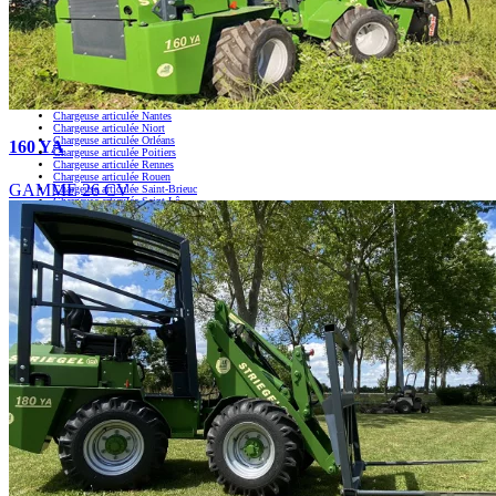
Chargeuse articulée Évreux
Chargeuse articulée La Roche-sur-Yon
Chargeuse articulée La Rochelle
Chargeuse articulée Laval
Chargeuse articulée Le Mans
Chargeuse articulée Limoges
Chargeuse articulée Melun
Chargeuse articulée Moulins
Chargeuse articulée Nantes
Chargeuse articulée Niort
Chargeuse articulée Orléans
160 YA
Chargeuse articulée Poitiers
Chargeuse articulée Rennes
Chargeuse articulée Rouen
GAMME 26 CV
Chargeuse articulée Saint-Brieuc
Chargeuse articulée Saint-Lô
Chargeuse articulée Tours
Chargeuse articulée Vannes
Téléphone
02 41 79 87 40
Adresse
ZA La Jalletière - 49380 Notre Dame d'Allençon
Horaires d'ouverture
du Lundi au jeudi : 8h-12h | 14h-18h
le vendredi : 8h-12h | 14h-17h
Accueil
Chargeurs compacts
GAMME 26 CV
GAMME 37 CV
GAMME 50 CV / 68 CV
Pièces détachées
Pneumatiques & Accessoires
Accessoires
Pneumatiques
Partenariat MICROBULL