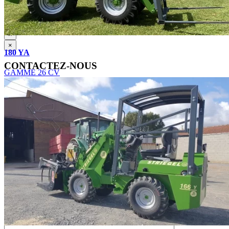
×
×
180 YA
CONTACTEZ-NOUS
GAMME 26 CV