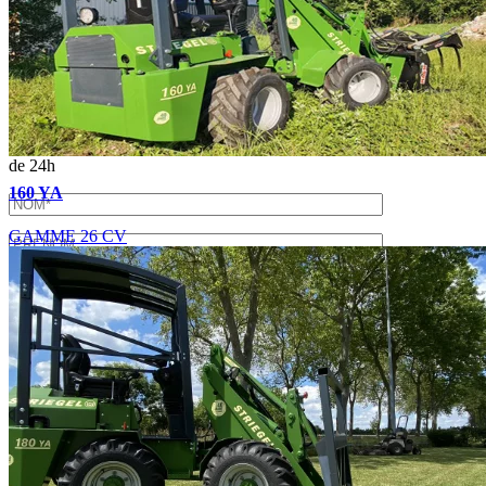
×
Télécharger la plaquette
Merci de nous transmettre vos coordonnées afin d'échanger plus
précisément sur vos besoins. Nous vous rappellerons dans un délai
de 24h
160 YA
GAMME 26 CV
En soumettant ce formulaire, j'accepte que les informations
saisies soient exploitées dans le cadre de la demande de devis et de
la relation commerciale qui peut en découler.
Pour connaître et exercer vos droits, notamment de retrait de votre
consentement à l'utilisation des données collectées par ce formulaire,
veuillez consulter notre
politique de confidentialité
.