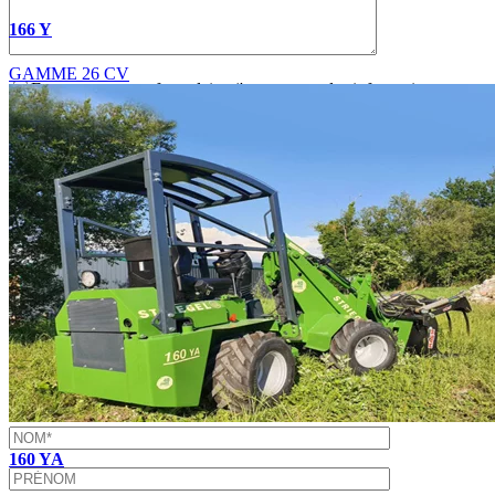
166 Y
GAMME 26 CV
En soumettant ce formulaire, j'accepte que les informations
saisies soient exploitées dans le cadre de la demande de devis et de
la relation commerciale qui peut en découler.
Pour connaître et exercer vos droits, notamment de retrait de votre
consentement à l'utilisation des données collectées par ce formulaire,
veuillez consulter notre
politique de confidentialité
.
×
×
CONTACTEZ-NOUS
160 YA