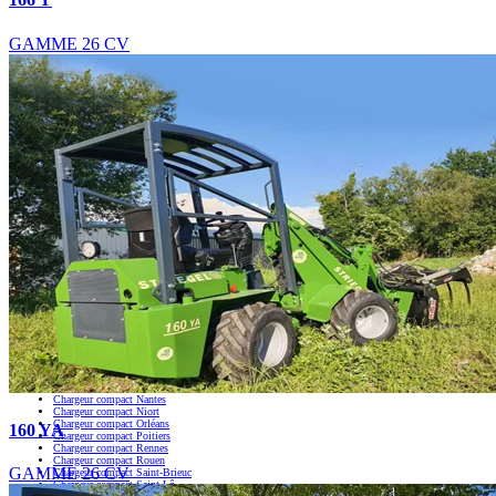
GAMME 26 CV
Nous intervenons aussi :
Chargeur compact
Chargeur compact Alençon
Chargeur compact Angers
Chargeur compact Angoulême
Chargeur compact Aurillac
Chargeur compact Auxerre
Chargeur compact Beauvais
Chargeur compact Bordeaux
Chargeur compact Bourges
Chargeur compact Brest
Chargeur compact Caen
Chargeur compact Châteauroux
Chargeur compact Évreux
Chargeur compact La Roche-sur-Yon
Chargeur compact La Rochelle
Chargeur compact Laval
Chargeur compact Le Mans
Chargeur compact Limoges
Chargeur compact Melun
Chargeur compact Moulins
Chargeur compact Nantes
Chargeur compact Niort
Chargeur compact Orléans
160 YA
Chargeur compact Poitiers
Chargeur compact Rennes
Chargeur compact Rouen
GAMME 26 CV
Chargeur compact Saint-Brieuc
Chargeur compact Saint-Lô