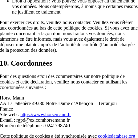
Droit d’opposition : vous pouvez vous opposer au traitement de
vos données. Nous obtempérerons, à moins que certaines raisons
ne justifient ce traitement.
Pour exercer ces droits, veuillez nous contacter. Veuillez vous référer
aux coordonnées au bas de cette politique de cookies. Si vous avez une
plainte concernant la façon dont nous traitons vos données, nous
aimerions en être informés, mais vous avez également le droit de
déposer une plainte auprès de l’autorité de contrôle (l’autorité chargée
de la protection des données).
10. Coordonnées
Pour des questions et/ou des commentaires sur notre politique de
cookies et cette déclaration, veuillez nous contacter en utilisant les
coordonnées suivantes :
Horse Mann
ZA La Jalletière 49380 Notre-Dame d’Allençon – Terranjou
France
Site web :
https://www.horsemann.fr
E-mail :
rgpd@
ex.com
horsemann.fr
Numéro de téléphone : 0241798740
Cette politique de cookies a été synchronisée avec
cookiedatabase.org