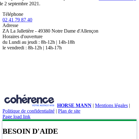
le 2 septembre 2021.
Téléphone
02 41 79 87 40
Adresse
ZA La Jalletière - 49380 Notre Dame d'Allençon
Horaires d'ouverture
du Lundi au jeudi : 8h-12h | 14h-18h
le vendredi : 8h-12h | 14h-17h
Accueil
Chargeurs compacts
GAMME 26 CV
GAMME 37 CV
GAMME 50 CV / 68 CV
Pièces détachées
Pneumatiques & Accessoires
Accessoires
Pneumatiques
Partenariat MICROBULL
Évènements – Salons
Blog
Contact
HORSE MANN
|
Mentions légales
|
Politique de confidentialité
|
Plan de site
Page load link
BESOIN D'AIDE