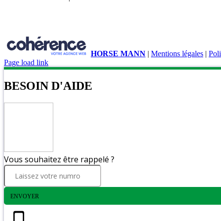
Accueil
Chargeurs compacts
GAMME 26 CV
Pneumatiq
HORSE MANN
|
Mentions légales
|
Poli
Page load link
BESOIN D'AIDE
Vous souhaitez être rappelé ?
ENVOYER