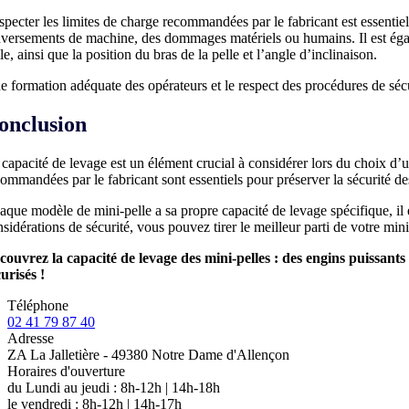
pecter les limites de charge recommandées par le fabricant est essentiel 
nversements de machine, des dommages matériels ou humains. Il est égale
le, ainsi que la position du bras de la pelle et l’angle d’inclinaison.
e formation adéquate des opérateurs et le respect des procédures de sécur
onclusion
 capacité de levage est un élément crucial à considérer lors du choix d’u
ommandées par le fabricant sont essentiels pour préserver la sécurité de
que modèle de mini-pelle a sa propre capacité de levage spécifique, il e
sidérations de sécurité, vous pouvez tirer le meilleur parti de votre min
couvrez la capacité de levage des mini-pelles : des engins puissants
urisés !
Téléphone
02 41 79 87 40
Adresse
ZA La Jalletière - 49380 Notre Dame d'Allençon
Horaires d'ouverture
du Lundi au jeudi : 8h-12h | 14h-18h
le vendredi : 8h-12h | 14h-17h