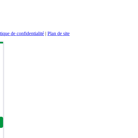
GAMME 37 CV
GAMME 50 CV / 68 CV
Pièces détac
ues
Partenariat MICROBULL
Évènements – Salons
Bl
tique de confidentialité
|
Plan de site