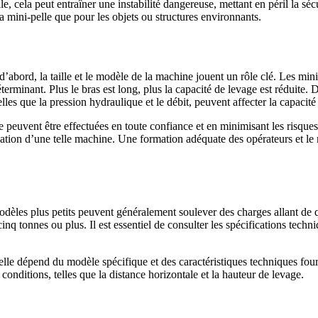
, cela peut entraîner une instabilité dangereuse, mettant en péril la séc
 mini-pelle que pour les objets ou structures environnants.
 d’abord, la taille et le modèle de la machine jouent un rôle clé. Les mi
terminant. Plus le bras est long, plus la capacité de levage est réduite. D
lles que la pression hydraulique et le débit, peuvent affecter la capacité
euvent être effectuées en toute confiance et en minimisant les risques pot
lisation d’une telle machine. Une formation adéquate des opérateurs et le
odèles plus petits peuvent généralement soulever des charges allant de
cinq tonnes ou plus. Il est essentiel de consulter les spécifications tec
elle dépend du modèle spécifique et des caractéristiques techniques fourn
conditions, telles que la distance horizontale et la hauteur de levage.