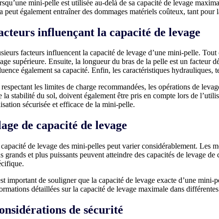
squ’une mini-pelle est utilisée au-delà de sa capacité de levage maximale
la peut également entraîner des dommages matériels coûteux, tant pour la
acteurs influençant la capacité de levage
sieurs facteurs influencent la capacité de levage d’une mini-pelle. Tout
age supérieure. Ensuite, la longueur du bras de la pelle est un facteur dé
luence également sa capacité. Enfin, les caractéristiques hydrauliques, te
respectant les limites de charge recommandées, les opérations de levage p
 la stabilité du sol, doivent également être pris en compte lors de l’uti
lisation sécurisée et efficace de la mini-pelle.
lage de capacité de levage
 capacité de levage des mini-pelles peut varier considérablement. Les m
s grands et plus puissants peuvent atteindre des capacités de levage de 
cifique.
est important de souligner que la capacité de levage exacte d’une mini-p
ormations détaillées sur la capacité de levage maximale dans différentes 
onsidérations de sécurité