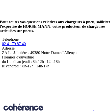
Pour toutes vos questions relatives aux chargeurs à pneu, sollicitez
l’expertise de HORSE MANN, votre producteur de chargeuses
articulées sur pneus.
Téléphone
02 41 79 87 40
Adresse
ZA La Jalletière - 49380 Notre Dame d'Allençon
Horaires d'ouverture
du Lundi au jeudi : 8h-12h | 14h-18h
le vendredi : 8h-12h | 14h-17h
Accueil
Chargeurs compacts
GAMME 26 CV
GAMME 37 CV
GAMME 50 CV / 68 CV
Pièces détachées
Pneumatiques & Accessoires
Accessoires
Pneumatiques
Partenariat MICROBULL
Évènements – Salons
Blog
Contact